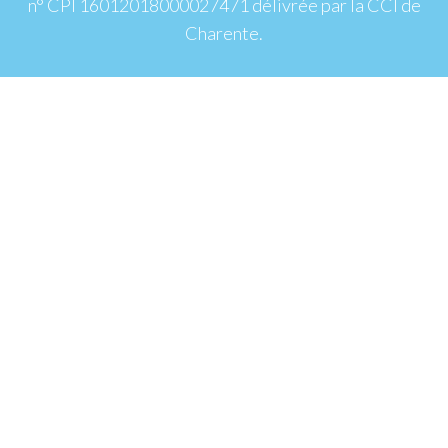
n° CPI 16012018000027471 délivrée par la CCI de
Charente.