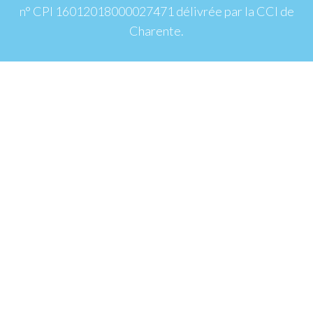
n° CPI 16012018000027471 délivrée par la CCI de
Charente.