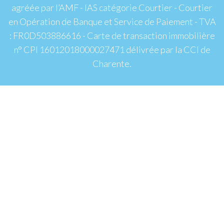
agréée par l’AMF - IAS catégorie Courtier - Courtier
en Opération de Banque et Service de Paiement - TVA
: FR0D503886616 - Carte de transaction immobilière
n° CPI 16012018000027471 délivrée par la CCI de
Charente.