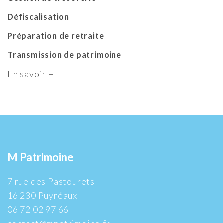
Défiscalisation
Préparation de retraite
Transmission de patrimoine
En savoir +
M Patrimoine
7 rue des Pastourets
16 230 Puyréaux
06 72 02 97 66
contact@mpatrimoine.fr