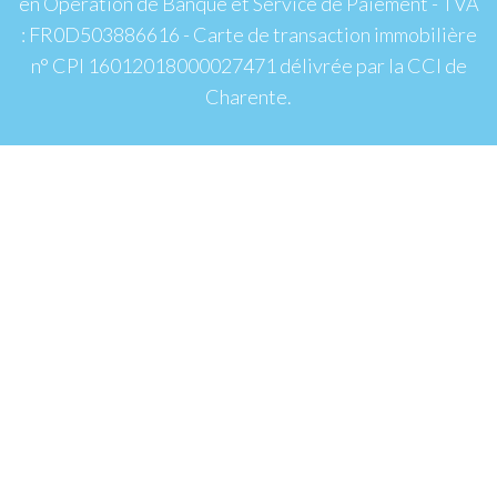
en Opération de Banque et Service de Paiement - TVA
: FR0D503886616 - Carte de transaction immobilière
n° CPI 16012018000027471 délivrée par la CCI de
Charente.