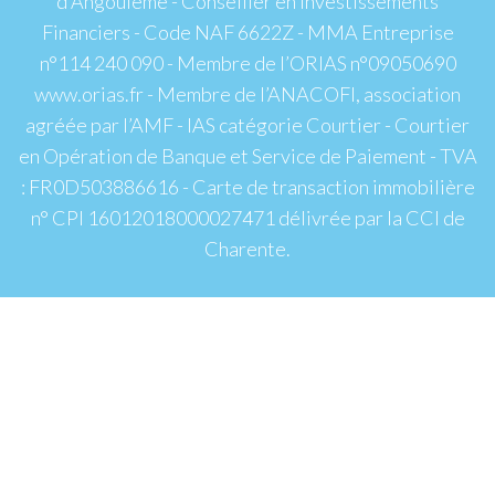
d'Angoulême - Conseiller en Investissements
Financiers - Code NAF 6622Z - MMA Entreprise
n°114 240 090 - Membre de l’ORIAS n°09050690
www.orias.fr - Membre de l’ANACOFI, association
agréée par l’AMF - IAS catégorie Courtier - Courtier
en Opération de Banque et Service de Paiement - TVA
: FR0D503886616 - Carte de transaction immobilière
n° CPI 16012018000027471 délivrée par la CCI de
Charente.